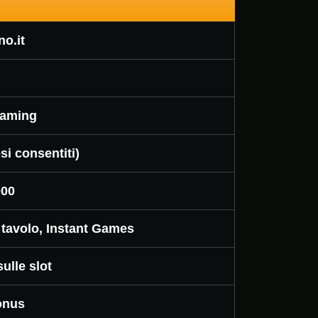
no.it
Gaming
si consentiti)
000
a tavolo, Instant Games
ulle slot
onus