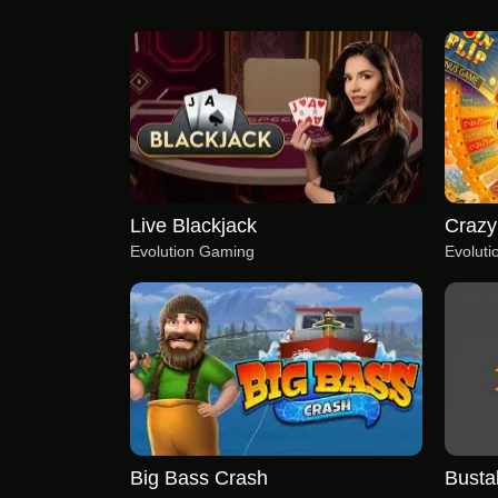
Live Blackjack
Crazy
Evolution Gaming
Evolut
Big Bass Crash
Busta