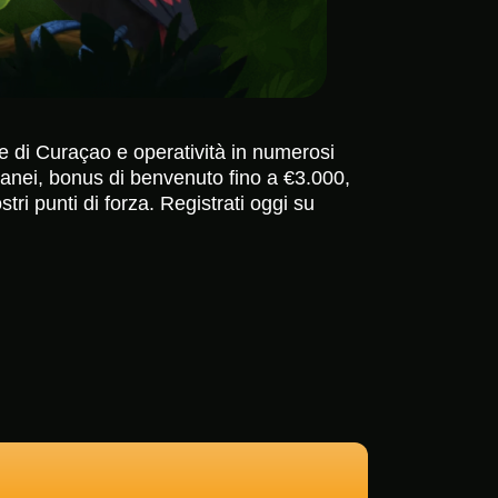
le di Curaçao e operatività in numerosi
tantanei, bonus di benvenuto fino a €3.000,
i punti di forza. Registrati oggi su