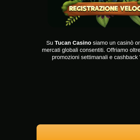
Su
Tucan Casino
siamo un casinò onl
mercati globali consentiti. Offriamo oltre
promozioni settimanali e cashback V