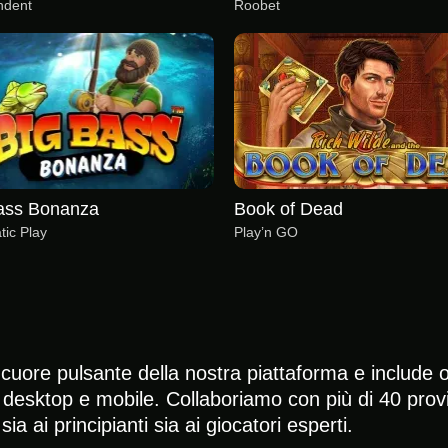
ndent
Roobet
ass Bonanza
Book of Dead
ic Play
Play’n GO
uore pulsante della nostra piattaforma e include oltr
e desktop e mobile. Collaboriamo con più di 40 provi
 ai principianti sia ai giocatori esperti.
 Time
bit
ass Bonanza
Monopoly Live
Crash
Book of Dead