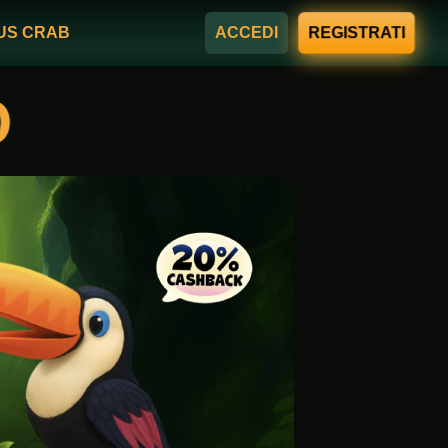
US CRAB
ACCEDI
REGISTRATI
O