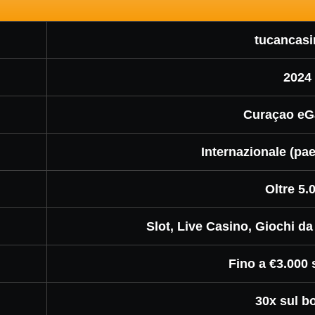
tucancasi
2024
Curaçao e
Internazionale (pae
Oltre 5.
Slot, Live Casino, Giochi d
Fino a €3.000 s
30x sul b