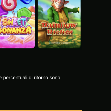
Evolution Gaming
BGaming
Microgaming
Le percentuali di ritorno sono