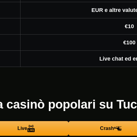
EUR e altre valute
€10
€100
Live chat ed e
a casinò popolari su Tu
Live
Crash